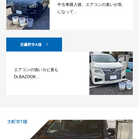
中古車購入後、エアコンの臭いが気
になって...
安曇野市A様
エアコンの強いカビ臭も
Dr.BAZOOK...
大町市T様