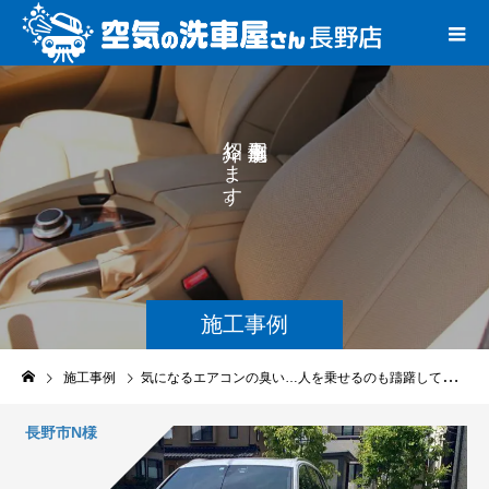
し
を
ま
す
。
施工事例
施工事例
気になるエアコンの臭い…人を乗せるのも躊躇していたけど、エバポレーター洗浄でお悩み解決！
長野市N様