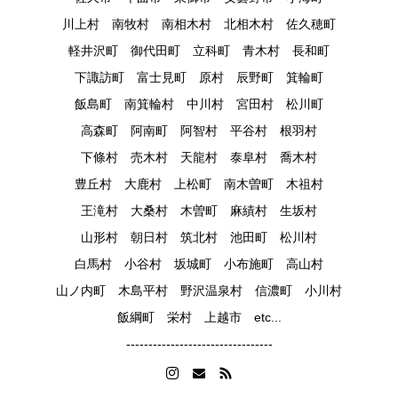
川上村 南牧村 南相木村 北相木村 佐久穂町
軽井沢町 御代田町 立科町 青木村 長和町
下諏訪町 富士見町 原村 辰野町 箕輪町
飯島町 南箕輪村 中川村 宮田村 松川町
高森町 阿南町 阿智村 平谷村 根羽村
下條村 売木村 天龍村 泰阜村 喬木村
豊丘村 大鹿村 上松町 南木曽町 木祖村
王滝村 大桑村 木曽町 麻績村 生坂村
山形村 朝日村 筑北村 池田町 松川村
白馬村 小谷村 坂城町 小布施町 高山村
山ノ内町 木島平村 野沢温泉村 信濃町 小川村
飯綱町 栄村 上越市 etc...
---------------------------------