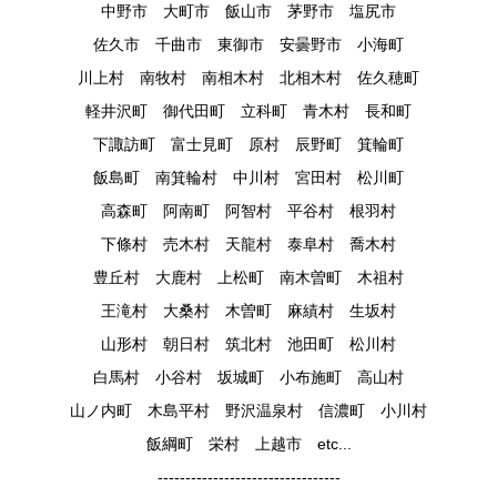
中野市 大町市 飯山市 茅野市 塩尻市
佐久市 千曲市 東御市 安曇野市 小海町
川上村 南牧村 南相木村 北相木村 佐久穂町
軽井沢町 御代田町 立科町 青木村 長和町
下諏訪町 富士見町 原村 辰野町 箕輪町
飯島町 南箕輪村 中川村 宮田村 松川町
高森町 阿南町 阿智村 平谷村 根羽村
下條村 売木村 天龍村 泰阜村 喬木村
豊丘村 大鹿村 上松町 南木曽町 木祖村
王滝村 大桑村 木曽町 麻績村 生坂村
山形村 朝日村 筑北村 池田町 松川村
白馬村 小谷村 坂城町 小布施町 高山村
山ノ内町 木島平村 野沢温泉村 信濃町 小川村
飯綱町 栄村 上越市 etc...
---------------------------------